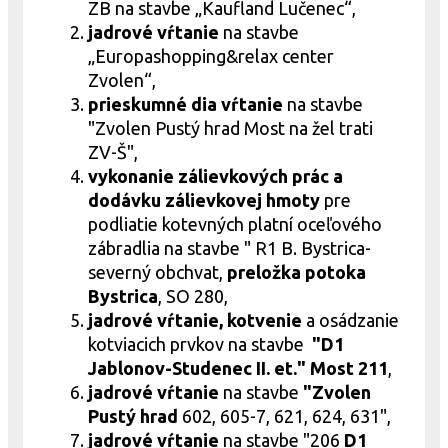
ZB na stavbe „Kaufland Lučenec“,
jadrové
vŕtanie
na stavbe
„Europashopping&relax center
Zvolen“,
prieskumné dia vŕtanie
na stavbe
"Zvolen Pustý hrad Most na žel trati
ZV-Š",
vykonanie zálievkových prác a
dodávku zálievkovej hmoty
pre
podliatie kotevných platní oceľového
zábradlia na stavbe " R1 B. Bystrica-
severný obchvat,
preložka potoka
Bystrica
, SO 280,
jadrové
vŕtanie, kotvenie
a osádzanie
kotviacich prvkov na stavbe
"D1
Jablonov-Studenec II. et." Most 211
,
jadrové
vŕtanie
na stavbe
"Zvolen
Pustý hrad
602, 605-7, 621, 624, 631",
jadrové
vŕtanie
na stavbe "206
D1