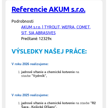
Referencie AKUM s.r.o.
Podrobnosti
AKUM s.r.o. | TYROLIT, WEFRA, COMET,
SIT, SIA ABRASIVES
Prečítané: 12329x
VÝSLEDKY NAŠEJ PRÁCE:
V roku 2026 realizujeme:
jadrové vŕtanie a chemické kotvenie
na
stavbe
"Vydrník"
,
V roku 2025 realizujeme:
jadrové vŕtanie a chemické kotvenie
na stavbe
"R2
Šaca - Košické Oľšany"
,