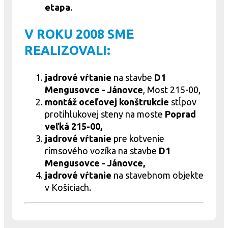
etapa
.
V ROKU 2008 SME
REALIZOVALI:
jadrové
vŕtanie
na stavbe
D1
Mengusovce - Jánovce
, Most 215-00,
montáž oceľovej konštrukcie
stĺpov
protihlukovej steny
na moste
Poprad
veľká 215-00,
jadrové
vŕtanie
pre kotvenie
rímsového vozíka
na stavbe
D1
Mengusovce - Jánovce,
jadrové
vŕtanie
na stavebnom objekte
v Košiciach.