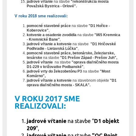
jadrové vŕtanie
na stavbe
"rekonštrukcia mosta
Považská Bystrica - Orlové".
V roku 2018 sme realizovali:
pomocné stavebné práce
na stavbe
"D1 Hořice -
Koberovice"
,
kotvenie a osadenie zvodidla
na stavbe
"I/65 Kremnica
- Kremnické Bane"
,
jadrové vŕtanie a kotvenie
na stavbe
"D1 Hričovské
Podhradie - Lietavská Lúčka"
,
pomocné stavebné práce, betonárske, železiarske,
tesárske
na stavbe
"D1 Prešov Západ - Prešov Juh",
jadrové vŕtanie
na stavbe
"oprava diaľničného mosta
D1-229 v križovatke Podbanské"
,
jadrové vrty do železobetónu P3
na stavbe
"Most
Komárno",
jadrové vŕtanie a kotvenie
na stavebnom objekte
"D1
oprava diaľničného mosta - SKALA".
V ROKU 2017 SME
REALIZOVALI:
jadrové vŕtanie
na stavbe "
D1 objekt
209
",
jadrové vŕtanie
na stavbe
"OC Point