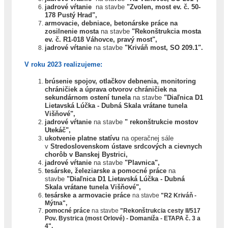
jadrové vŕtanie
na stavbe
"
Zvolen, most ev. č. 50-
178 Pustý Hrad",
armovacie, debniace, betonárske práce na
zosilnenie mosta
na stavbe
"
Rekonštrukcia mosta
ev. č. R1-018 Váhovce, pravý most",
jadrové vŕtanie
na stavbe
"Kriváň most, SO 209.1".
V roku 2023 realizujeme:
brúsenie spojov, otlačkov debnenia, monitoring
chráničiek a úprava otvorov chráničiek na
sekundárnom ostení tunela
na stavbe
"Diaľnica D1
Lietavská Lúčka - Dubná Skala vrátane tunela
Višňové",
jadrové vŕtanie
na stavbe
" rekonštrukcie mostov
Utekáč",
ukotvenie platne statívu
na operačnej sále
v
Stredoslovenskom ústave srdcových a cievnych
chorôb v Banskej Bystrici,
jadrové vŕtanie
na stavbe
"Plavnica",
tesárske, železiarske a pomocné práce
na
stavbe
"Diaľnica D1 Lietavská Lúčka - Dubná
Skala vrátane tunela Višňové",
tesárske a armovacie práce
na stavbe
"R2 Kriváň -
Mýtna",
pomocné práce
na stavbe
"
Rekonštrukcia cesty II/517
Pov. Bystrica (most Orlové) - Domaniža - ETAPA č. 3 a
4",