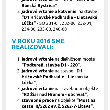
Banská Bystrica"
jadrové vŕtanie a kotvenie
na stavbe
"D1 Hričovské Podhradie - Lietavská
Lúčka"
- SO 231-01, 232-00, 232-01,
234-00, 235-00, 240-00
V ROKU 2016 SME
REALIZOVALI:
jadrové vŕtanie
na diaľničnom moste
"Podtureň, stavbe D1 - 220"
,
jadrové
vŕtanie
na stavbe
"D1
Hričovské Podhradie - Lietavská
Lúčka"
,
jadrové
vŕtanie
na stavebnom objekte
"R2 Žiar nad Hronom - obchvat"
,
stavebné práce
na objekte
"Most na
ceste III/5262 ev. č. 5262-7-Litava"
,