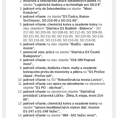
tesárske a železiarske práce základových pätiek
na
stavbe
"Logistická budova a technológie pre SILO II"
,
jadrové vrty do železobetónu
na stavbe
"Most
Komárno",
jadrové vŕtanie
na stavbe
"D3 Čadca, Bukov-
Svrčinovec, SO 210-00 a SO 211-00",
jadrové vŕtanie, chemická kotva a osadenie kotvy
na
stav. objektoch
"Diaľnice D1 Budimír - Bidovce"
- SO
217-00, SO 205-00, SO 208-00, SO 212-00, SO 209-00,
SO 221-00, SO 211-00, SO 215-00, SO 220-00, SO 216-
00, SO 216-00, SO 213-00, SO 210-00, SO 218-00,
jadrové vŕtanie
na stav. objekte
"Budča - oprava
mosta",
pomocné stav. práce
na stavbe
"Diaľnica D3 České
Budejovice",
jadrové vŕtanie
na stav. objekte
"I/18-389 Poprad-
most",
jadrové vŕtanie, dodávka chem. malty a osadenie
kotviaceho prvku do mostovky a piliera
na
"D1 Prešov
západ - Prešov juh",
jadrové vŕtanie
na SO
"Rekonštrukcia mosta Levice",
jadrové vŕtanie cez oporu na odvodnenie
na stavebnom
objekte
"D1 PO - obchvat",
jadrové vŕtanie
na stavebnom objekte
"Diaľničný
privádzač Lietavská Lúčka - Žilina, II. etapa, most 214-
00",
jadrové vŕtanie, chemická kotva a osadenie kotvy
na
stavbe
"oprava bezdilatačných stykov diaľ. mostov
D1-247 a D1-248 Važec",
jadrové vŕtanie
na stavbe
"I/66 - 041 Važec most",