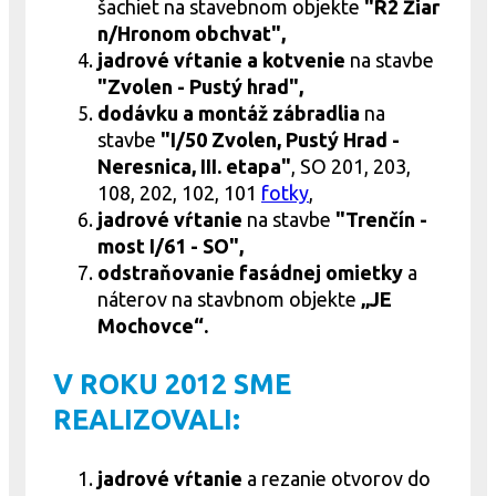
šachiet na stavebnom objekte
"R2 Žiar
n/Hronom obchvat",
jadrové
vŕtanie a kotvenie
na stavbe
"Zvolen - Pustý hrad",
dodávku a montáž zábradlia
na
stavbe
"I/50 Zvolen, Pustý Hrad -
Neresnica, III. etapa"
, SO 201, 203,
108, 202, 102, 101
fotky
,
jadrové
vŕtanie
na stavbe
"Trenčín -
most I/61 - SO",
odstraňovanie fasádnej omietky
a
náterov na stavbnom objekte
„JE
Mochovce“.
V ROKU 2012 SME
REALIZOVALI:
jadrové
vŕtanie
a rezanie otvorov do