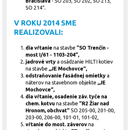
Bratislava
- SO 203, SO 202, SO 213,
SO 214".
V ROKU 2014 SME
REALIZOVALI:
dia vŕtanie
na stavbe
"SO Trenčín -
most I/61 - 1103-204",
jadrové vrty
a osádzanie HILTI kotiev
na stavbe
„JE Mochovce“,
odstraňovanie fasádnej omietky
a
náterov na stavebnom objekte
„JE
Mochovce“,
dia vŕtanie, osadenie záv. tyče na
chem. kotvu
na stavbe
"R2 Žiar nad
Hronom, obchvat"
SO 205-00, 201-00,
203-00, 206-00, 101-01, 101-02,
vŕtanie do most. záverov
na