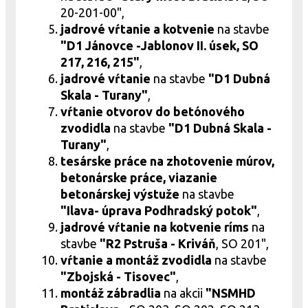
20-201-00",
jadrové
vŕtanie a kotvenie
na stavbe
"D1 Jánovce -Jablonov II. úsek, SO
217, 216, 215"
,
jadrové
vŕtanie
na stavbe
"D1 Dubná
Skala - Turany"
,
vŕtanie otvorov do betónového
zvodidla
na stavbe
"D1 Dubná Skala -
Turany"
,
tesárske práce na zhotovenie múrov,
betonárske práce, viazanie
betonárskej výstuže
na stavbe
"Ilava- úprava Podhradský potok"
,
jadrové
vŕtanie na kotvenie ríms
na
stavbe
"R2 Pstruša - Kriváň
, SO 201",
vŕtanie a montáž zvodidla
na stavbe
"Zbojská - Tisovec"
,
montáž zábradlia
na akcii
"NSMHD