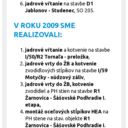
jadrové
vŕtanie
na stavbe
D1
Jablonov - Studenec
, SO 205.
V ROKU 2009 SME
REALIZOVALI:
jadrové
vŕtanie
a kotvenie na stavbe
I/50/R2 Tornaľa - preložka
,
jadrové vrty do ŽB a kotvenie
zvodidlových stĺpikov na stavbe
I/59
Motyčky - núdzový záliv
,
jadrové vrty do ŽB, kotvenie
zvodidiel a PH stien na stavbe
R1
Žarnovica - Šášovské Podhradie I.
etapa,
montáž oceľových stĺpikov HEA
na
PH stene na stav. objekte
R1
Žarnovica - Šášovské Podhradie I.