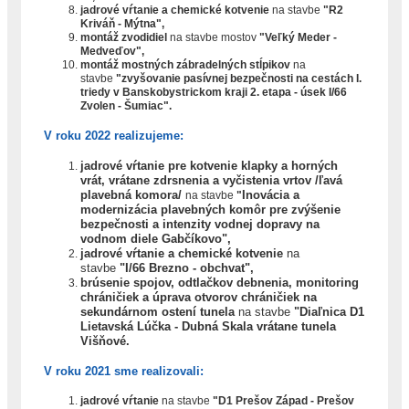
jadrové vŕtanie a chemické kotvenie
na stavbe
"R2
Kriváň - Mýtna",
montáž zvodidiel
na stavbe mostov
"Veľký Meder -
Medveďov",
montáž mostných zábradelných stĺpikov
na
stavbe
"
zvyšovanie pasívnej bezpečnosti na cestách I.
triedy v Banskobystrickom kraji 2. etapa - úsek I/66
Zvolen - Šumiac".
V roku 2022 realizujeme:
jadrové vŕtanie pre kotvenie klapky a horných
vrát, vrátane zdrsnenia a vyčistenia vrtov /ľavá
plavebná komora/
Inovácia a
na stavbe
"
modernizácia plavebných komôr pre zvýšenie
bezpečnosti a intenzity vodnej dopravy na
vodnom diele Gabčíkovo",
jadrové vŕtanie a chemické kotvenie
na
stavbe
"I/66 Brezno - obchvat",
brúsenie spojov, odtlačkov debnenia, monitoring
chráničiek a úprava otvorov chráničiek na
sekundárnom ostení tunela
na stavbe
"Diaľnica D1
Lietavská Lúčka - Dubná Skala vrátane tunela
Višňové.
V roku 2021 sme realizovali:
jadrové vŕtanie
na stavbe
"D1 Prešov Západ - Prešov