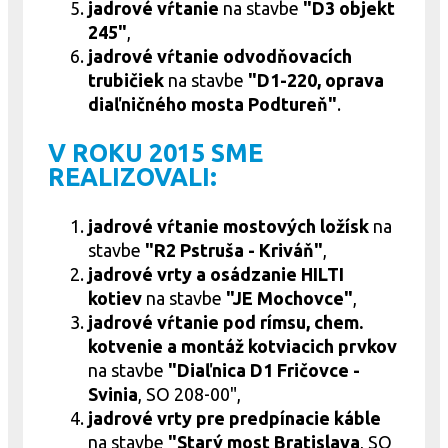
jadrové
vŕtanie
na stavbe
"D3 objekt
245"
,
jadrové vŕtanie odvodňovacích
trubičiek
na stavbe
"D1-220, oprava
diaľničného mosta Podtureň"
.
V ROKU 2015 SME
REALIZOVALI:
jadrové
vŕtanie mostových ložísk
na
stavbe
"R2 Pstruša - Kriváň"
,
jadrové vrty a osádzanie HILTI
kotiev
na stavbe
"JE Mochovce"
,
jadrové
vŕtanie pod rímsu, chem.
kotvenie a montáž kotviacich prvkov
na stavbe
"Diaľnica D1 Fričovce -
Svinia
, SO 208-00",
jadrové
vrty pre predpínacie káble
na stavbe
"Starý most Bratislava
, SO