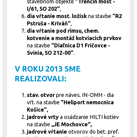
stavebnom objekte
"Trenčín most -
I/61, SO 202"
,
dia vŕtanie most. ložísk
na stavbe
"R2
Pstruša - Kriváň"
,
dia vŕtanie pod rímsu, chem.
kotvenie a montáž kotviacich prvkov
na stavbe
"Diaľnica D1 Fričovce -
Svinia, SO 212-00"
.
V ROKU 2013 SME
REALIZOVALI:
stav. otvor
pre náves. IN-OMH - dia
vŕt. na stavbe
"Heliport nemocnica
Košice",
jadrové vrty
a osádzanie HILTI kotiev
na stavbe
„JE Mochovce“,
jadrové
vŕtanie
otvorov do bet. pref.