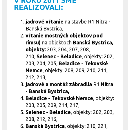
V ROKU 2011 SME
REALIZOVALI:
jadrové
vŕtanie
na stavbe R1 Nitra -
Banská Bystrica,
vŕtanie mostných objektov pod
rímsu)
na objektoch
Banská Bystrica,
objekty:
203, 204, 207, 208,
210,
Selenec - Beladice
, objekty: 202,
203, 204, 205,
Beladice - Tekovské
Nemce
, objekty: 208, 209, 210, 211,
212, 213,
jadrové
a montáž zábradlia
R1
Nitra
- Banská Bystrica,
Beladice - Tekovské Nemce
, objekty:
203, 205, 209, 214, 217,
Selenec - Beladice
, objekty: 202, 203,
208, 212, 216,
Banská Bystrica
, objekty: 210, 221,