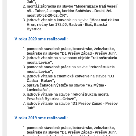
Juh",
montáž zábradlia
na stavbe
"Modernizace tratí Veselí
n/L - Tábor, 2. etapa, koridor Soběslav - Doubí, žel.
most SO 52-20-02, ČR",
jadrové vŕtanie a kotvenie
na stavbe
"Most nad riekou
Hron, riečny km 172,00, Radvaň - Iliaš, Banská
Bystrica.
V roku 2020 sme realizovali:
pomocné stavebné práce, betonárske, železiarske,
tesárske
na stavbe
"D1 Prešov Západ - Prešov Juh",
jadrové vŕtanie
na stavebnom objekte
"rekonštrukcia
mosta Levice",
pomocné stavebné práce
na stavbe
"rekonštrukcia
mosta Levice",
jadrové vŕtanie a chemické kotvenie
na stavbe
"D3
Čadca - Bukov",
oprava čakacej výstuže
na stavbe
"R2 Mýtna -
Lovinobaňa",
jadrové vŕtanie
na stavbe
"rekonštrukcia mosta
Považská Bystrica - Orlové",
jadrové vŕtanie
na stavbe
"D1 Prešov Západ - Prešov
Juh".
V roku 2019 sme realizovali:
pomocné stavebné práce, betonárske, železiarske,
tesárske
na stavbe
"D1 Prešov Západ - Prešov Juh",