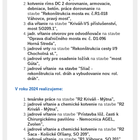
kotvenie ríms DC 2 dorovnanie,
armovacie,
debniace, betón. práce dorovnanie
na
stavbe
"
Rekonštrukcia mosta ev. č.R1-018
Váhovce, pravý most",
dia vŕtanie
na stavbe
"Kriváň-VS příslušenství,
most SO209.1",
jadr. vŕtanie otvorov pre odvodňovače
na stavbe
"Oprava diaľničného mosta ev. č. D1-096
Horná
Streda",
jadrové vrty
na stavbe
"Rekonštrukcia cesty I/9
Chocholná st.",
jadrové vrty pre osadenie ložísk
na stavbe
"most
Gúta",
jadrové vŕtanie
na stavbe
"Sliač -
rekonštrukcia
rol. dráh a vybudovanie nov. rol.
dráh".
V roku 2024 realizujeme:
tesárske práce
na stavbe
"R2 Kriváň - Mýtna",
jadrové vŕtanie a chemické kotvenie
na stavbe
"R2
Kriváň - Mýtna",
jadrové vŕtanie
na stavbe "
Prístavba lôž. časti k
Chirurgickému pavilónu - Nemocnica AGEL,
Zvolen",
jadrové vŕtanie a chemické kotvenie
na stavbe
"R2
Šaca - Košické Oľšany, SO 209",
jadrové vŕtanie
na stavbe
"
R1 Váhovce, SO 201",