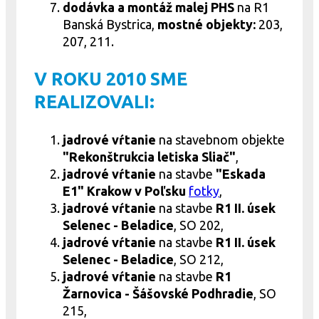
dodávka a montáž malej PHS
na R1
Banská Bystrica,
mostné objekty:
203,
207, 211.
V ROKU 2010 SME
REALIZOVALI:
jadrové
vŕtanie
na stavebnom objekte
"Rekonštrukcia letiska Sliač"
,
jadrové
vŕtanie
na stavbe
"Eskada
E1" Krakow v Poľsku
fotky
,
jadrové
vŕtanie
na stavbe
R1 II. úsek
Selenec - Beladice
, SO 202,
jadrové
vŕtanie
na stavbe
R1 II. úsek
Selenec - Beladice
, SO 212,
jadrové
vŕtanie
na stavbe
R1
Žarnovica - Šášovské Podhradie
, SO
215,