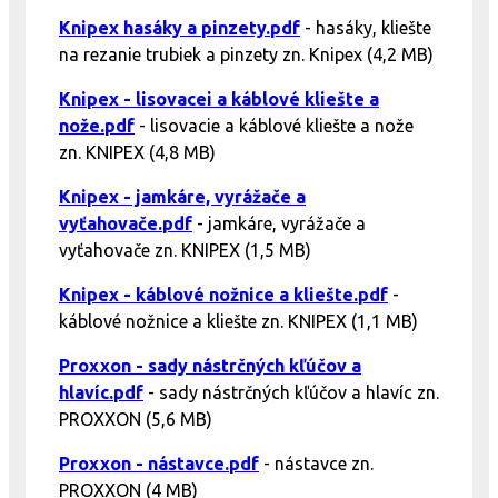
Knipex hasáky a pinzety.pdf
- hasáky, kliešte
na rezanie trubiek a pinzety zn. Knipex (4,2 MB)
Knipex - lisovacei a káblové kliešte a
nože.pdf
- lisovacie a káblové kliešte a nože
zn. KNIPEX (4,8 MB)
Knipex - jamkáre, vyrážače a
vyťahovače.pdf
- jamkáre, vyrážače a
vyťahovače zn. KNIPEX (1,5 MB)
Knipex - káblové nožnice a kliešte.pdf
-
káblové nožnice a kliešte zn. KNIPEX (1,1 MB)
Proxxon - sady nástrčných kľúčov a
hlavíc.pdf
- sady nástrčných kľúčov a hlavíc zn.
PROXXON (5,6 MB)
Proxxon - nástavce.pdf
- nástavce zn.
PROXXON (4 MB)